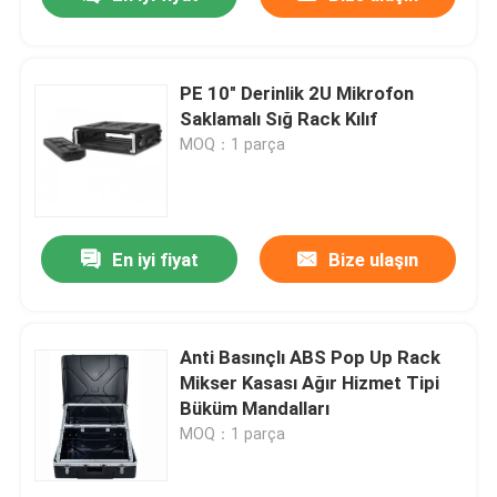
PE 10" Derinlik 2U Mikrofon
Saklamalı Sığ Rack Kılıf
MOQ：1 parça
En iyi fiyat
Bize ulaşın
Ev
Anti Basınçlı ABS Pop Up Rack
Mikser Kasası Ağır Hizmet Tipi
Büküm Mandalları
Ürünler
MOQ：1 parça
videolar