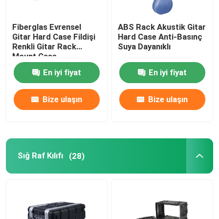
Sert Kabuk Banjo Kılıfı
Fiberglas Evrensel
ABS Rack Akustik Gitar
Gitar Hard Case Fildişi
Hard Case Anti-Basınç
Renkli Gitar Rack
Suya Dayanıklı
Keman Sert Kılıf
Mount Case
En iyi fiyat
En iyi fiyat
Aydınlatma Ekipmanı Çantası
Bize ulaşın
Bize ulaşın
Sert Kabuklu Mandolin Kılıfı
Viyolonsel Sert Kılıf
Sığ Raf Kılıfı
(28)
Alet Taşıma Çantaları