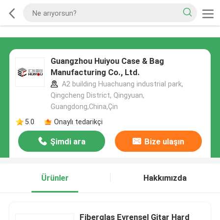
Guangzhou Huiyou Case & Bag
Manufacturing Co., Ltd.
A2 building Huachuang industrial park,
Qingcheng District, Qingyuan,
Guangdong,China,Çin
5.0
Onaylı tedarikçi
Şimdi ara
Bize ulaşın
Ürünler
Hakkımızda
Fiberglas Evrensel Gitar Hard