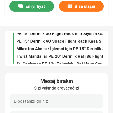
En iyi fiyat
Bize ulaşın
PE 15" Derinlik 3U Flight Rack Kılıf Siyah REACH 220 Mikrofon Alıcısı için
PE 15" Derinlik 4U Space Flight Rack Kasa Siyah 480X390X178MM
Hakkımızda
Mikrofon Alıcısı / İşlemci için PE 15" Derinlik 2U Rack Mount Flight Rack Kılıf
Twist Mandallar PE 20" Derinlik Rafı 8u Flight Case Siyah Toz Korumalı
Fabrika turu
Su Geçirmez PE 12u Tekerlekli Raf Uçuş Çantası 20" Derinlik
PE 20" Derinlik 14U Tekerli İki Kapaklı Uçuş Kabini
Kalite kontrol
Guider Polietilen 20" Derinlik 16U Tekerlekli Uçuş Kabini Çantası
Genişlik 2U Rafa Montaj Çantası Hafif ABS 17" Derinlik 19 inç
Bize Ulaşın
ABS 17" Derinlik 19 İnç Rack Flight Case 3U Rack Case DJ / PA için
PA/DJ geers 17" Derinlik 6u Tekerlekli Raf Kasa Döner Mandallar Hafif
Haberler
Mesaj bırakın
Amplifikatör PA Dayanıklı 8u Kabin Uçuş Kılıfı ABS 17" Derinlik
Sizi yakında arayacağız!
PA ABS 19 İnç Rack Kasa / Flight Case 2u Alüminyum Güçlendirme Çerçevesi
Vakalar
DJ /PA ABS 3U 19 İnç Raf Kılıfı Büküm Kilitleri x 4 480X480x133MM
PA için Dayanıklı ABS Uçuş Çantası 19 4u 480X480x178MM
Gitar Raf Kılıfı
Amplifikatörler Geers için su geçirmez 19 İnç 6u Raf Tipi Kasa 480X480X267MM