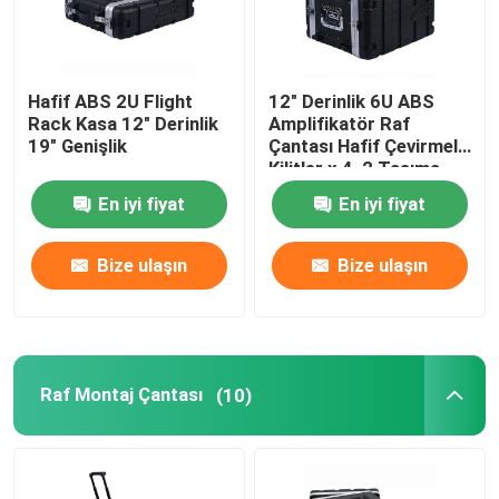
Hafif ABS 2U Flight
12" Derinlik 6U ABS
Rack Kasa 12" Derinlik
Amplifikatör Raf
19" Genişlik
Çantası Hafif Çevirmeli
Kilitler x 4, 2 Taşıma
Kolları
En iyi fiyat
En iyi fiyat
Bize ulaşın
Bize ulaşın
Raf Montaj Çantası
(10)